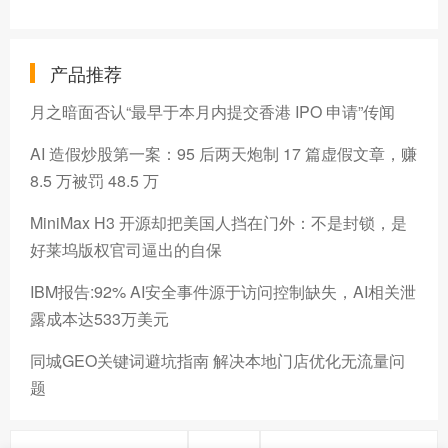
产品推荐
月之暗面否认“最早于本月内提交香港 IPO 申请”传闻
AI 造假炒股第一案：95 后两天炮制 17 篇虚假文章，赚
8.5 万被罚 48.5 万
MiniMax H3 开源却把美国人挡在门外：不是封锁，是
好莱坞版权官司逼出的自保
IBM报告:92% AI安全事件源于访问控制缺失，AI相关泄
露成本达533万美元
同城GEO关键词避坑指南 解决本地门店优化无流量问
题