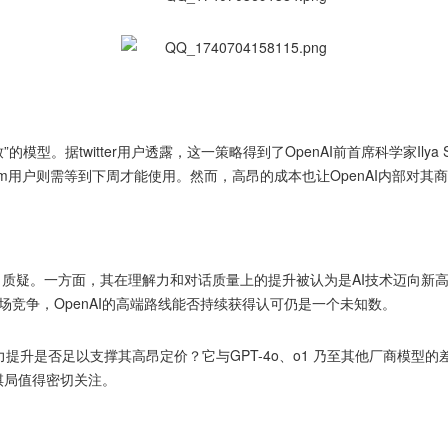
致
”的模型。据twitter用户
透露，这一策略得到了OpenAI前首席科学家Ily
s和Team用户则需等到下周才能使用。然而，高昂的成本也让OpenAI内部
也引发了质疑。一方面，其在理解力和对话质量上的提升被认为是AI技术迈
市场竞争，OpenAI的高端路线能否持续获得认可仍是一个未知数。
的能力提升是否足以支撑其高昂定价？它与GPT-4o、o1 乃至其他厂商
步棋局值得密切关注。