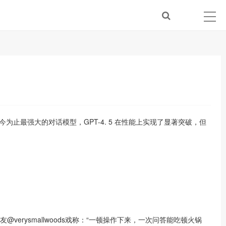
迄今为止
最强
大的对话模型，GPT-4. 5 在性能上实现了显著突破，但
网友
@verysmallwoods
戏称：“一顿操作下来，一次问答能吃顿火锅