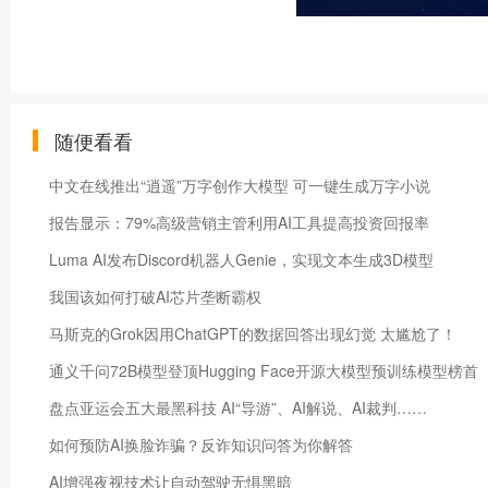
随便看看
中文在线推出“逍遥”万字创作大模型 可一键生成万字小说
报告显示：79%高级营销主管利用AI工具提高投资回报率
Luma AI发布Discord机器人Genie，实现文本生成3D模型
我国该如何打破AI芯片垄断霸权
马斯克的Grok因用ChatGPT的数据回答出现幻觉 太尴尬了！
通义千问72B模型登顶Hugging Face开源大模型预训练模型榜首
盘点亚运会五大最黑科技 AI“导游”、AI解说、AI裁判……
如何预防AI换脸诈骗？反诈知识问答为你解答
AI增强夜视技术让自动驾驶无惧黑暗