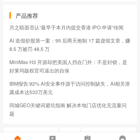
产品推荐
月之暗面否认“最早于本月内提交香港 IPO 申请”传闻
AI 造假炒股第一案：95 后两天炮制 17 篇虚假文章，赚
8.5 万被罚 48.5 万
MiniMax H3 开源却把美国人挡在门外：不是封锁，是
好莱坞版权官司逼出的自保
IBM报告:92% AI安全事件源于访问控制缺失，AI相关泄
露成本达533万美元
同城GEO关键词避坑指南 解决本地门店优化无流量问
题
上一篇
下一篇