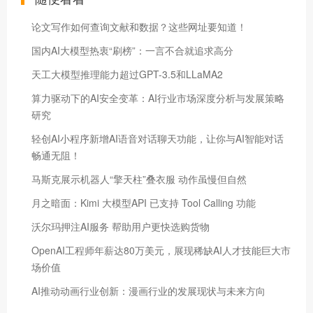
论文写作如何查询文献和数据？这些网址要知道！
国内AI大模型热衷“刷榜”：一言不合就追求高分
天工大模型推理能力超过GPT-3.5和LLaMA2
算力驱动下的AI安全变革：AI行业市场深度分析与发展策略
研究
轻创AI小程序新增AI语音对话聊天功能，让你与AI智能对话
畅通无阻！
马斯克展示机器人“擎天柱”叠衣服 动作虽慢但自然
月之暗面：Kimi 大模型API 已支持 Tool Calling 功能
沃尔玛押注AI服务 帮助用户更快选购货物
OpenAI工程师年薪达80万美元，展现稀缺AI人才技能巨大市
场价值
AI推动动画行业创新：漫画行业的发展现状与未来方向