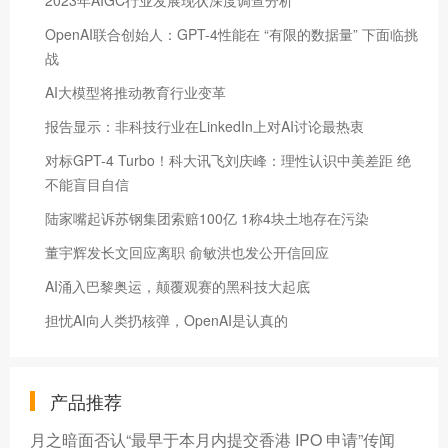
OpenAI联合创始人：GPT-4性能在 “有限的数据量” 下面临挑
战
AI大模型将推动教育行业变革
报告显示：非科技行业在LinkedIn上对AI讨论最热衷
对标GPT-4 Turbo！科大讯飞刘庆峰：理性认识中美差距 绝
不能盲目自信
陆家嘴起诉苏钢集团索赔100亿 1称4块土地存在污染
董宇辉发长文回应离职 俞敏洪也发公开信回应
AI涌入巴黎奥运，颠覆观赛的黑科技大起底
担忧AI向人类扔核弹，OpenAI是认真的
产品推荐
月之暗面否认“最早于本月内提交香港 IPO 申请”传闻